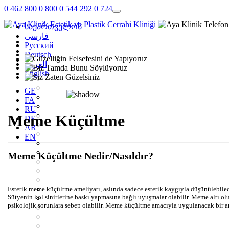
0 462
800 0 800
0 544 292 0 724
საქართველოს
فارسی
Pусский
Deutsch
العربية
English
GE
FA
RU
Meme Küçültme
DE
AR
EN
Meme Küçültme Nedir/Nasıldır?
Estetik meme küçültme ameliyatı, aslında sadece estetik kaygıyla düşünülebilecek
Sütyenin kol sinirlerine baskı yapmasına bağlı uyuşmalar olabilir. Meme altı ol
psikolojik sorunlara sebep olabilir. Meme küçültme amacıyla uygulanacak bir ame