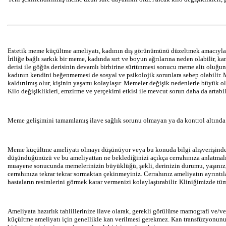
Estetik meme küçültme ameliyatı, kadının dış görünümünü düzeltmek amacıyla ya
İriliğe bağlı sarkık bir meme, kadında sırt ve boyun ağrılarına neden olabilir, 
derisi ile göğüs derisinin devamlı birbirine sürtünmesi sonucu meme altı oluğunda 
kadının kendini beğenmemesi de sosyal ve psikolojik sorunlara sebep olabilir.
kaldırılmış olur, kişinin yaşamı kolaylaşır. Memeler değişik nedenlerle büyük ol
Kilo değişiklikleri, emzirme ve yerçekimi etkisi ile mevcut sorun daha da artab
Meme gelişimini tamamlamış ilave sağlık sorunu olmayan ya da kontrol altında 
Meme küçültme ameliyatı olmayı düşünüyor veya bu konuda bilgi alışverişinde bu
düşündüğünüzü ve bu ameliyattan ne beklediğinizi açıkça cerrahınıza anlatmalısı
muayene sonucunda memelerinizin büyüklüğü, şekli, derinizin durumu, yaşınız, e
cerrahınıza tekrar tekrar sormaktan çekinmeyiniz. Cerrahınız ameliyatın ayrıntıla
hastaların resimlerini görmek karar vermenizi kolaylaştırabilir. Kliniğimizde tü
Ameliyata hazırlık tahlillerinize ilave olarak, gerekli görülürse mamografi ve/ve
küçültme ameliyatı için genellikle kan verilmesi gerekmez. Kan transfüzyonunun