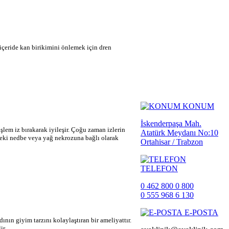
, içeride kan birikimini önlemek için dren
KONUM
İskenderpaşa Mah.
şlem iz bırakarak iyileşir. Çoğu zaman izlerin
Atatürk Meydanı No:10
ndeki nedbe veya yağ nekrozuna bağlı olarak
Ortahisar / Trabzon
TELEFON
0 462 800 0 800
0 555 968 6 130
E-POSTA
ının giyim tarzını kolaylaştıran bir ameliyattır.
ir.