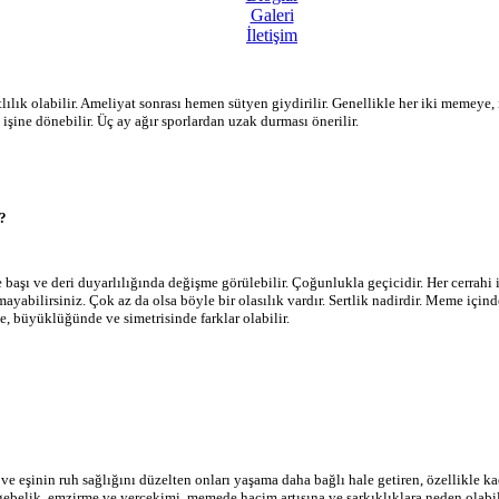
Galeri
İletişim
tlılık olabilir. Ameliyat sonrası hemen sütyen giydirilir. Genellikle her iki memeye
işine dönebilir. Üç ay ağır sporlardan uzak durması önerilir.
?
şı ve deri duyarlılığında değişme görülebilir. Çoğunlukla geçicidir. Her cerrahi i
abilirsiniz. Çok az da olsa böyle bir olasılık vardır. Sertlik nadirdir. Meme içi
, büyüklüğünde ve simetrisinde farklar olabilir.
e eşinin ruh sağlığını düzelten onları yaşama daha bağlı hale getiren, özellikle kad
gebelik, emzirme ve yerçekimi, memede hacim artışına ve sarkıklıklara neden olabil