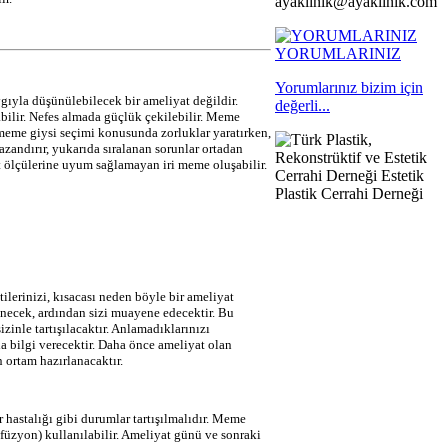
ayaklinik@ayaklinik.com
YORUMLARINIZ
Yorumlarınız bizim için
ıyla düşünülebilecek bir ameliyat değildir.
değerli...
abilir. Nefes almada güçlük çekilebilir. Meme
ri meme giysi seçimi konusunda zorluklar yaratırken,
andırır, yukarıda sıralanan sorunlar ortadan
ut ölçülerine uyum sağlamayan iri meme oluşabilir.
lerinizi, kısacası neden böyle bir ameliyat
renecek, ardından sizi muayene edecektir. Bu
inle tartışılacaktır. Anlamadıklarınızı
da bilgi verecektir. Daha önce ameliyat olan
 ortam hazırlanacaktır.
r hastalığı gibi durumlar tartışılmalıdır. Meme
füzyon) kullanılabilir. Ameliyat günü ve sonraki