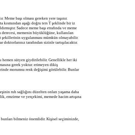
r. Meme başı olması gereken yere taşınır.
a kısmından aşağı doğru ters T şeklinde bir iz
aldırmıştır. Sadece meme başı etrafında ve meme
erin derecesi, memenin büyüklüğüne, kullanılan
at şekillerinin uygulanması mümkün olmayabilir.
r doktorlarınız tarafından sizinle tartışılacaktır.
ı hemen sütyen giydirilebilir. Genellikle her iki
ınmasına gerek yoktur. erimeyen dikiş
zerinde morumsu renk değişimi görülebilir. Bunlar
 eşinin ruh sağlığını düzelten onları yaşama daha
ebelik, emzirme ve yerçekimi, memede hacim artışına
 bunları bilmeniz önemlidir. Kişisel seçiminizde,