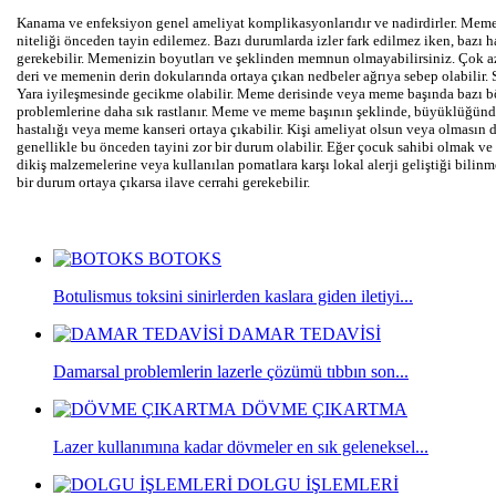
Kanama ve enfeksiyon genel ameliyat komplikasyonlarıdır ve nadirdirler. Meme ba
niteliği önceden tayin edilemez. Bazı durumlarda izler fark edilmez iken, bazı h
gerekebilir. Memenizin boyutları ve şeklinden memnun olmayabilirsiniz. Çok az 
deri ve memenin derin dokularında ortaya çıkan nedbeler ağrıya sebep olabilir.
Yara iyileşmesinde gecikme olabilir. Meme derisinde veya meme başında bazı böl
problemlerine daha sık rastlanır. Meme ve meme başının şeklinde, büyüklüğünde
hastalığı veya meme kanseri ortaya çıkabilir. Kişi ameliyat olsun veya olmasın
genellikle bu önceden tayini zor bir durum olabilir. Eğer çocuk sahibi olmak ve
dikiş malzemelerine veya kullanılan pomatlara karşı lokal alerji geliştiği bil
bir durum ortaya çıkarsa ilave cerra
BOTOKS
Botulismus toksini sinirlerden kaslara giden iletiyi...
DAMAR TEDAVİSİ
Damarsal problemlerin lazerle çözümü tıbbın son...
DÖVME ÇIKARTMA
Lazer kullanımına kadar dövmeler en sık geleneksel...
DOLGU İŞLEMLERİ