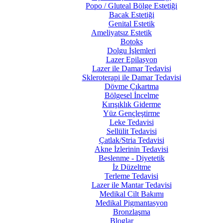
Popo / Gluteal Bölge Estetiği
Bacak Estetiği
Genital Estetik
Ameliyatsız Estetik
Botoks
Dolgu İşlemleri
Lazer Epilasyon
Lazer ile Damar Tedavisi
Skleroterapi ile Damar Tedavisi
Dövme Çıkartma
Bölgesel İncelme
Kırışıklık Giderme
Yüz Gençleştirme
Leke Tedavisi
Sellülit Tedavisi
Çatlak/Stria Tedavisi
Akne İzlerinin Tedavisi
Beslenme - Diyetetik
İz Düzeltme
Terleme Tedavisi
Lazer ile Mantar Tedavisi
Medikal Cilt Bakımı
Medikal Pigmantasyon
Bronzlaşma
Bloglar