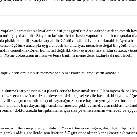
pılan kozmetik ameliyatlardan biri gibi gözükür. Ama aslında sadece estetik kayg
kamburluğa yol açabilir. Sütyenin kol sinirlerine baskı yapmasına bağlı uyuşmalar ol
pişikler olabilir, yaralar açılabilir. Günlük fizik aktivite sınırlanabilir. Ayrıca i
 Meme küçültme amacıyla uygulanacak bir ameliyat, memelere doğal bir görünüm kaz
abilir. Genetik faktörler, hormonal değişiklikler veya bazı hastalıklar sonucu, vüc
ilir. Meme dokusunun artması ve buna bağlı iri meme genç kızlarda da görülebilir.
sağlık problemi olan iri memeye sahip her kadın bu ameliyatın adayıdır.
lunmak istiyor iseniz bir plastik cerraha başvurmalısınız. İlk muayenede beklenti
nız. Cerrahınız önce sizi dinleyecek, sizin kişisel ve aile hastalık hikayenizi öğ
vlilik ve çocuk sahibi olup olmayacağınız, meme başının yeni yeri vb durumlar siz
rı, iz, meme başı duyarlılığı, emzirme, anestezi şekli ve ameliyatın riskleri hakkın
m bunları doktorunuzla tartışabilmeniz için size yeterince zaman verilecek ve uygun
ya meme ultrasonografisi yapılabilir. Yüksek tansiyon, sigara, ilaç alışkanlığı, şeke
 gerekli olduğu hallerde, ameliyattan 5-7 gün önce alınan kendi kanınız (ototrans