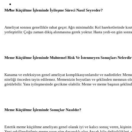
Meme Küçültme İşleminde İyileşme Süreci Nasıl Seyreder?
Ameliyat sonrası genellikle rahat geçer. Ağrı minimaldir. Kol hareketlerinde kısı
yerleştirilir. Çoğu zaman dikiş alınmasına gerek yoktur. Hasta yedi-on gün sonra 
Meme Küçültme İşleminde Muhtemel Risk Ve İstenmeyen Sonuçları Nelerdir
Kanama ve enfeksiyon genel ameliyat komplikasyonlarıdır ve nadirdirler. Meme ba
niteliği önceden tayin edilemez. Memenizin boyutları ve şeklinden memnun olmay
görülebilir. Yara iyileşmesinde gecikme olabilir. Meme ve meme başının şeklinde
Meme Küçültme İşleminde Sonuçlar Nasıldır?
Estetik meme küçültme ameliyatı genel olarak iyi ve kalıcı sonuç veren, kişinin v
Yeni şekillendirilmiş meme uzun süre dayanıklı olur. Ancak kilo değişiklikleri, 