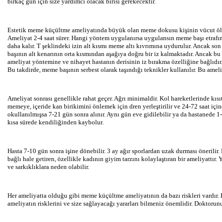
birkaç gün için size yardımcı olacak birisi gerekecektir.
Estetik meme küçültme ameliyatında büyük olan meme dokusu kişinin vücut ölçüle
Ameliyat 2-4 saat sürer. Hangi yöntem uygulanırsa uygulansın meme başı etrafın
daha kalır. T şeklindeki izin alt kısmı meme altı kıvrımına uydurulur. Ancak s
başının alt kenarının orta kısmından aşağıya doğru bir iz kalmaktadır. Ancak bu 
ameliyat yöntemine ve nihayet hastanın derisinin iz bırakma özelliğine bağlıdı
Bu takdirde, meme başının serbest olarak taşındığı teknikler kullanılır. Bu ameliyat
Ameliyat sonrası genellikle rahat geçer. Ağrı minimaldir. Kol hareketlerinde kısı
memeye, içeride kan birikimini önlemek için dren yerleştirilir ve 24-72 saat için
okullanılmışsa 7-21 gün sonra alınır. Aynı gün eve gidilebilir ya da hastanede 1
kısa sürede kendiliğinden kaybolur.
Hasta 7-10 gün sonra işine dönebilir. 3 ay ağır sporlardan uzak durması önerilir
bağlı hale getiren, özellikle kadının giyim tarzını kolaylaştıran bir ameliyattı
ve sarkıklıklara neden olabilir.
Her ameliyatta olduğu gibi meme küçültme ameliyatının da bazı riskleri vardır. 
ameliyatın risklerini ve size sağlayacağı yararları bilmeniz önemlidir. Doktorunu