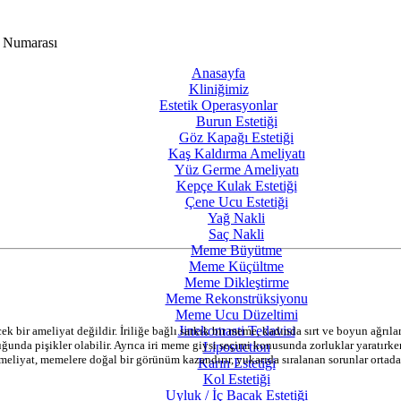
Anasayfa
Kliniğimiz
Estetik Operasyonlar
Burun Estetiği
Göz Kapağı Estetiği
Kaş Kaldırma Ameliyatı
Yüz Germe Ameliyatı
Kepçe Kulak Estetiği
Çene Ucu Estetiği
Yağ Nakli
Saç Nakli
Meme Büyütme
Meme Küçültme
Meme Dikleştirme
Meme Rekonstrüksiyonu
Meme Ucu Düzeltimi
Jinekomasti Tedavisi
 bir ameliyat değildir. İriliğe bağlı sarkık bir meme, kadında sırt ve boyun ağrılar
uğunda pişikler olabilir. Ayrıca iri meme giysi seçimi konusunda zorluklar yaratır
Liposuction
liyat, memelere doğal bir görünüm kazandırır, yukarıda sıralanan sorunlar ortadan 
Karın Estetiği
Kol Estetiği
Uyluk / İç Bacak Estetiği