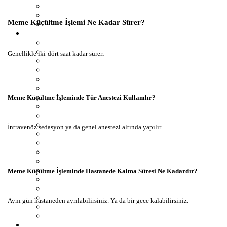
Meme Küçültme İşlemi Ne Kadar Sürer?
Genellikle iki-dört saat kadar sürer
.
Meme Küçültme İşleminde Tür Anestezi Kullanılır?
İntravenöz sedasyon ya da genel anestezi altında yapılır.
Meme Küçültme İşleminde Hastanede Kalma Süresi Ne Kadardır?
Aynı gün hastaneden ayrılabilirsiniz. Ya da bir gece kalabilirsiniz.