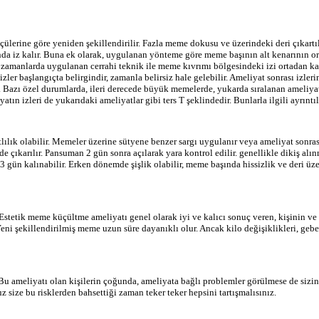
rine göre yeniden şekillendirilir. Fazla meme dokusu ve üzerindeki deri çıkartılı
da iz kalır. Buna ek olarak, uygulanan yönteme göre meme başının alt kenarının ort
on zamanlarda uygulanan cerrahi teknik ile meme kıvrımı bölgesindeki izi ortadan k
izler başlangıçta belirgindir, zamanla belirsiz hale gelebilir. Ameliyat sonrası izl
r. Bazı özel durumlarda, ileri derecede büyük memelerde, yukarda sıralanan ameliy
ın izleri de yukarıdaki ameliyatlar gibi ters T şeklindedir. Bunlarla ilgili ayrıntıla
tlılık olabilir. Memeler üzerine sütyene benzer sargı uygulanır veya ameliyat sonras
de çıkarılır. Pansuman 2 gün sonra açılarak yara kontrol edilir. genellikle dikiş al
-3 gün kalınabilir. Erken dönemde şişlik olabilir, meme başında hissizlik ve deri ü
. Estetik meme küçültme ameliyatı genel olarak iyi ve kalıcı sonuç veren, kişinin ve
r. Yeni şekillendirilmiş meme uzun süre dayanıklı olur. Ancak kilo değişiklikleri, g
Bu ameliyatı olan kişilerin çoğunda, ameliyata bağlı problemler görülmese de sizin
z size bu risklerden bahsettiği zaman teker teker hepsini tartışmalısınız.