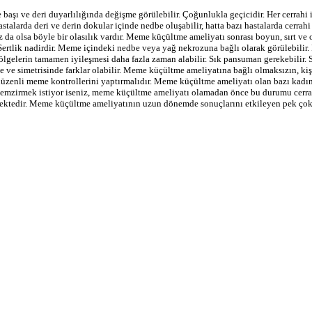
şı ve deri duyarlılığında değişme görülebilir. Çoğunlukla geçicidir. Her cerrahi i
astalarda deri ve derin dokular içinde nedbe oluşabilir, hatta bazı hastalarda cerra
da olsa böyle bir olasılık vardır. Meme küçültme ameliyatı sonrası boyun, sırt ve 
 Sertlik nadirdir. Meme içindeki nedbe veya yağ nekrozuna bağlı olarak görülebili
gelerin tamamen iyileşmesi daha fazla zaman alabilir. Sık pansuman gerekebilir. Si
 ve simetrisinde farklar olabilir. Meme küçültme ameliyatına bağlı olmaksızın, k
 düzenli meme kontrollerini yaptırmalıdır. Meme küçültme ameliyatı olan bazı kadın
 emzirmek istiyor iseniz, meme küçültme ameliyatı olamadan önce bu durumu cerrahını
inmektedir. Meme küçültme ameliyatının uzun dönemde sonuçlarını etkileyen pek çok
hi gerekebilir.