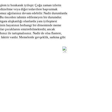
şlem iz bırakarak iyileşir. Çoğu zaman izlerin
hi düzeltme veya diğer tedavilere başvurmak
omuz ağrılarınız devam edebilir. Nadir durumlarda
r. Bu önceden tahmin edilemeyen bir durumdur.
gara alışkanlığı olanlarda yara iyileşmesi
işinin hayatının herhangi bir döneminde meme
lar çocuklarını emzirebilmektedir, ancak
z ile tartışmalısınız. Nadir de olsa flastere,
 faktör vardır. Memelerde gevşeklik, sarkma gibi